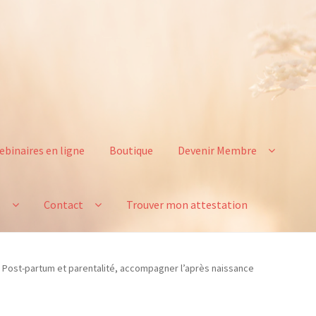
ebinaires en ligne
Boutique
Devenir Membre
s
Contact
Trouver mon attestation
Post-partum et parentalité, accompagner l’après naissance