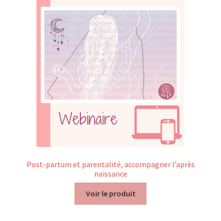
Nos Formations
Formations 2026
Formations 2027
Webinaires en ligne
Boutique
Devenir Membre
Post-partum et parentalité, accompagner l’après
naissance
Première Inscription
Voir le produit
Renouvellement