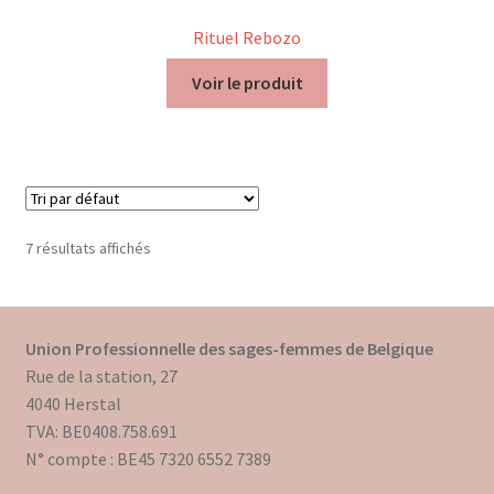
Rituel Rebozo
Voir le produit
7 résultats affichés
Union Professionnelle des sages-femmes de Belgique
Rue de la station, 27
4040 Herstal
TVA: BE0408.758.691
N° compte : BE45 7320 6552 7389