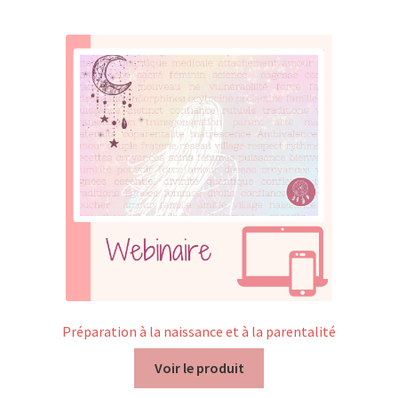
Mon compte
Mes données UPSfB
Mes commandes
Formations Externes
Evénements
Formations Courtes
Formations Diplomantes
Préparation à la naissance et à la parentalité
Contact
Voir le produit
Contactez nous