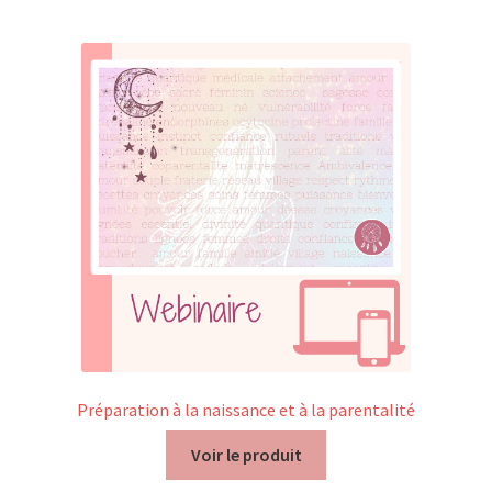
Mon compte
Mes données UPSfB
Mes commandes
Formations Externes
Evénements
Formations Courtes
Formations Diplomantes
Préparation à la naissance et à la parentalité
Contact
Voir le produit
Contactez nous