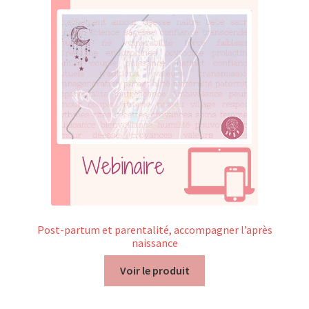
Nos Formations
Formations 2026
Formations 2027
Webinaires en ligne
Boutique
Devenir Membre
Post-partum et parentalité, accompagner l’après
naissance
Première Inscription
Voir le produit
Renouvellement