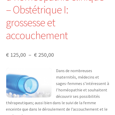
– Obstétrique I:
Mon compte
grossesse et
Mes données UPSfB
accouchement
Mes commandes
Formations Externes
Plage
€
125,00
–
€
250,00
Evénements
de
Dans de nombreuses
prix :
Formations Courtes
maternités, médecins et
€ 125,00
sages-femmes s’intéressent à
Formations Diplomantes
l’homéopathie et souhaitent
à
découvrir ses possibilités
€ 250,00
Contact
thérapeutiques; aussi bien dans le suivi de la femme
enceinte que dans le déroulement de l’accouchement et le
Contactez nous