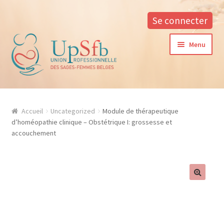
Se connecter
Aller
Aller
Menu
à
au
la
contenu
navigation
A propos
Accueil
Uncategorized
Module de thérapeutique
La formation continue à l’UPSfB
d’homéopathie clinique – Obstétrique I: grossesse et
accouchement
Aide à la formation
Procédure d’inscription
Conditions générales
Contacter notre responsable des formations