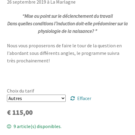
26 septembre 2019 à La Marlagne
€ 15,00
Mon compte
“Mise au point sur le déclenchement du travail
à
Mes données UPSfB
Dans quelles conditions l’induction doit-elle prédominer sur la
€ 115,00
physiologie de la naissance? ”
Mes commandes
Nous vous proposerons de faire le tour de la question en
l’abordant sous différents angles, le programme suivra
Formations Externes
très prochainement!
Evénements
Formations Courtes
Choix du tarif
Effacer
Formations Diplomantes
€
115,00
Contact
9 article(s) disponibles.
Contactez nous