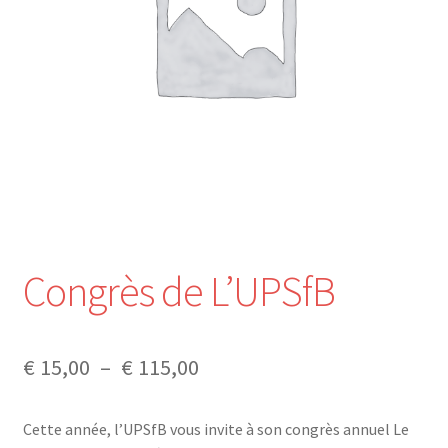
Nos Formations
Formations 2026
Formations 2027
Webinaires en ligne
Boutique
Congrès de L’UPSfB
Devenir Membre
Plage
€
15,00
–
€
115,00
Première Inscription
de
Renouvellement
Cette année, l’UPSfB vous invite à son congrès annuel Le
prix :