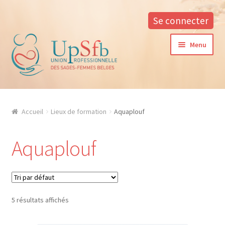
Se connecter
Aller
Aller
Menu
à
au
la
contenu
navigation
A propos
Accueil
Lieux de formation
Aquaplouf
La formation continue à l’UPSfB
Aquaplouf
Aide à la formation
Procédure d’inscription
Conditions générales
5 résultats affichés
Contacter notre responsable des formations