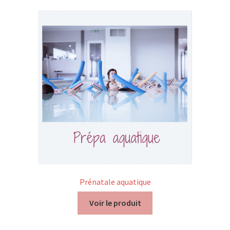
Mon compte
Mes données UPSfB
Mes commandes
Formations Externes
Evénements
Formations Courtes
Formations Diplomantes
Prénatale aquatique
Contact
Voir le produit
Contactez nous