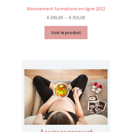
Abonnement formations en ligne 2022
Trouver mon attestation
Plage
€
200,00
–
€
350,00
de
prix :
Voir le produit
€ 200,00
à
€ 350,00