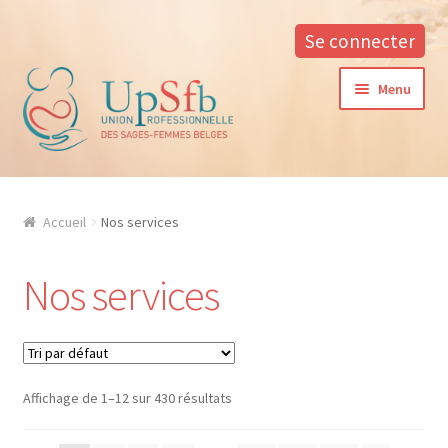
Se connecter
Aller
Aller
Menu
à
au
la
contenu
navigation
A propos
Accueil
Nos services
La formation continue à l’UPSfB
Nos services
Aide à la formation
Procédure d’inscription
Conditions générales
Affichage de 1–12 sur 430 résultats
Contacter notre responsable des formations