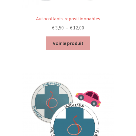
Autocollants repositionnables
Plage
€
3,50
–
€
12,00
de
prix :
Voir le produit
€ 3,50
à
€ 12,00