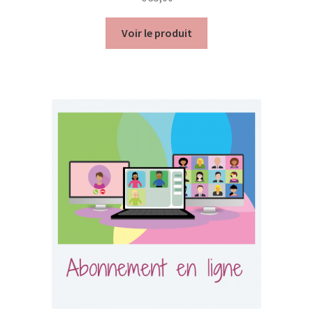
Mon compte
Voir le produit
Mes données UPSfB
Mes commandes
Formations Externes
Evénements
Formations Courtes
Formations Diplomantes
Contact
Contactez nous