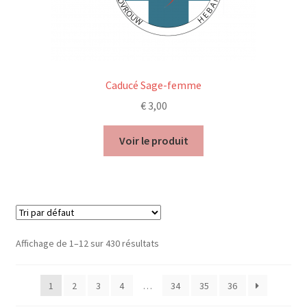
Caducé Sage-femme
€
3,00
Voir le produit
Affichage de 1–12 sur 430 résultats
1
2
3
4
…
34
35
36