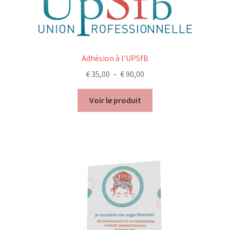
Adhésion à l’UPSfB
Plage
€
35,00
–
€
90,00
de
prix :
Voir le produit
€ 35,00
à
€ 90,00