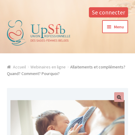
Se connecter
Aller
Aller
Menu
à
au
la
contenu
navigation
A propos
Accueil
Webinaires en ligne
Allaitements et compléments?
La formation continue à l’UPSfB
Quand? Comment? Pourquoi?
Aide à la formation
Procédure d’inscription
Conditions générales
Contacter notre responsable des formations