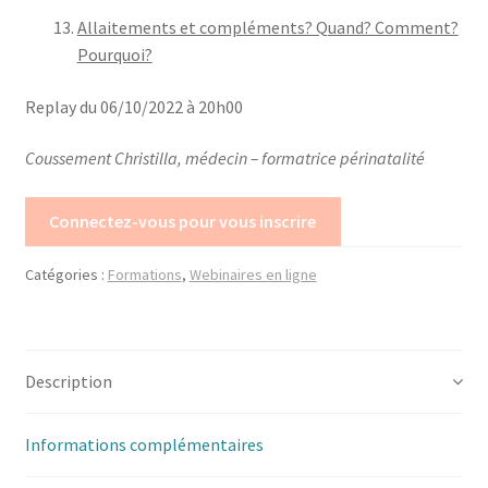
Mon compte
Allaitements et compléments? Quand? Comment?
Pourquoi?
Mes données UPSfB
Replay du 06/10/2022 à 20h00
Mes commandes
Coussement Christilla, médecin – formatrice périnatalité
Formations Externes
Connectez-vous pour vous inscrire
Evénements
Catégories :
Formations
,
Webinaires en ligne
Formations Courtes
Formations Diplomantes
Description
Contact
Informations complémentaires
Contactez nous