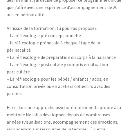
Mon compte
que j’offre avec une expérience d’accompagnement de 20
ans en périnatalité.
Mes données UPSfB
A l’issue de la formation, tu pourras proposer:
– La réflexologie pré conceptionnelle
Mes commandes
– la réflexologie prénatale à chaque étape de la
périnatalité
Formations Externes
– La réflexologie de préparation du corps à la naissance
– La réflexologie postnatale y compris en situation
Evénements
particulière
– La réflexologie pour les bébés / enfants / ados, en
Formations Courtes
consultation privée ou en ateliers collectifs avec des
parents
Formations Diplomantes
Et ce dans une approche psycho-émotionnelle propre à la
Contact
méhtode NatalLa développée depuis de nombreuses
années (visualisations, accompagnement des émotions,
reconnexion aux ressources de la femme…). Cette
Contactez nous