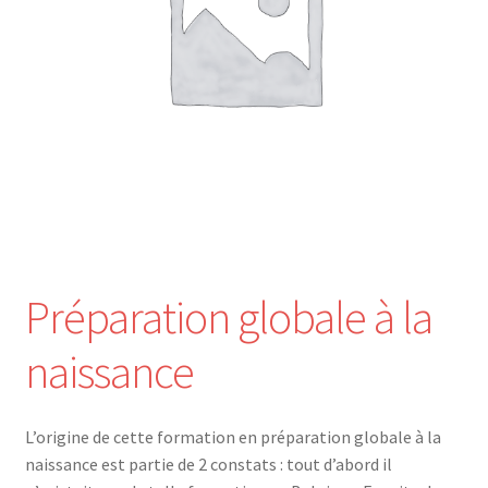
Nos Formations
Formations 2026
Formations 2027
Webinaires en ligne
Boutique
Préparation globale à la
Devenir Membre
naissance
Première Inscription
L’origine de cette formation en préparation globale à la
Renouvellement
naissance est partie de 2 constats : tout d’abord il