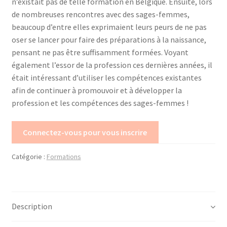
n’existait pas de telle formation en Belgique. Ensuite, lors
Mon compte
de nombreuses rencontres avec des sages-femmes,
beaucoup d’entre elles exprimaient leurs peurs de ne pas
Mes données UPSfB
oser se lancer pour faire des préparations à la naissance,
pensant ne pas être suffisamment formées. Voyant
également l’essor de la profession ces dernières années, il
Mes commandes
était intéressant d’utiliser les compétences existantes
afin de continuer à promouvoir et à développer la
Formations Externes
profession et les compétences des sages-femmes !
Evénements
Connectez-vous pour vous inscrire
Formations Courtes
Catégorie :
Formations
Formations Diplomantes
Contact
Description
Contactez nous