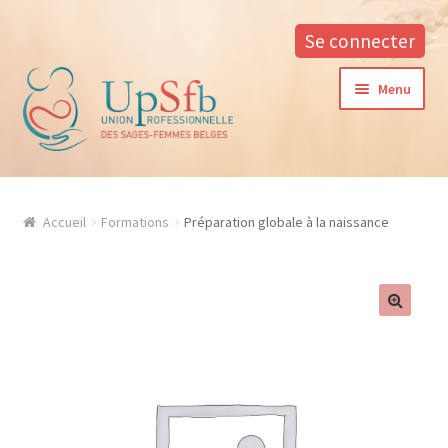
Se connecter
Aller
Aller
Menu
à
au
la
contenu
navigation
A propos
Accueil
Formations
Préparation globale à la naissance
La formation continue à l’UPSfB
Aide à la formation
Procédure d’inscription
Conditions générales
Contacter notre responsable des formations