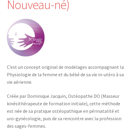
Nouveau-né)
Mon compte
Mes données UPSfB
Mes commandes
Formations Externes
C’est un concept original de modelages accompagnant la
Evénements
Physiologie de la femme et du bébé de sa vie in-utéro à sa
vie aérienne.
Formations Courtes
Créée par Dominique Jacquin, Ostéopathe DO (Masseur
Formations Diplomantes
kinésithérapeute de formation initiale), cette méthode
est née de sa pratique ostéopathique en périnatalité et
Contact
uro-gynécologie, puis de sa rencontre avec la profession
des sages-femmes.
Contactez nous