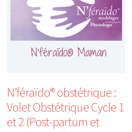
Nos Formations
Formations 2026
Formations 2027
Webinaires en ligne
Boutique
N’féraïdo® obstétrique :
Devenir Membre
Volet Obstétrique Cycle 1
Première Inscription
et 2 (Post-partum et
Renouvellement