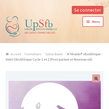
Se connecter
Aller
Aller
Menu
à
au
la
contenu
navigation
A propos
Accueil
Formateurs
Sylvie Bauer
N’féraïdo® obstétrique :
La formation continue à l’UPSfB
Volet Obstétrique Cycle 1 et 2 (Post-partum et Nouveau-né)
Aide à la formation
Procédure d’inscription
Conditions générales
Contacter notre responsable des formations