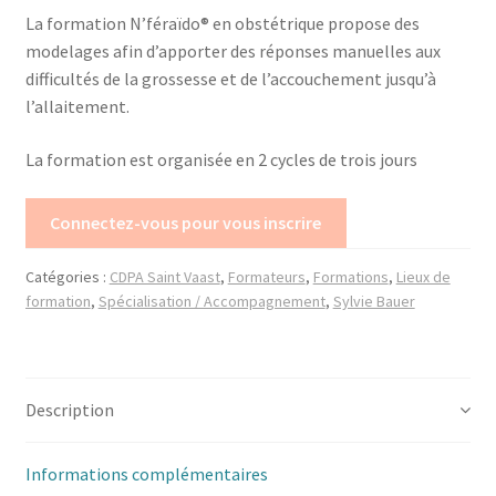
La formation N’féraïdo® en obstétrique propose des
modelages afin d’apporter des réponses manuelles aux
Trouver mon attestation
difficultés de la grossesse et de l’accouchement jusqu’à
l’allaitement.
La formation est organisée en 2 cycles de trois jours
Connectez-vous pour vous inscrire
Catégories :
CDPA Saint Vaast
,
Formateurs
,
Formations
,
Lieux de
formation
,
Spécialisation / Accompagnement
,
Sylvie Bauer
Description
Informations complémentaires