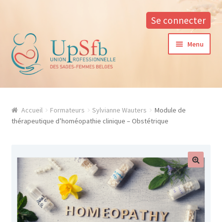
Se connecter
Aller
Aller
Menu
à
au
la
contenu
navigation
A propos
Accueil
Formateurs
Sylvianne Wauters
Module de
La formation continue à l’UPSfB
thérapeutique d’homéopathie clinique – Obstétrique
Aide à la formation
Procédure d’inscription
Conditions générales
Contacter notre responsable des formations