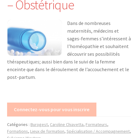
– Obstétrique
Mon compte
Dans de nombreuses
Mes données UPSfB
maternités, médecins et
sages-femmes s’intéressent à
Mes commandes
l’homéopathie et souhaitent
découvrir ses possibilités
Formations Externes
thérapeutiques; aussi bien dans le suivi de la femme
enceinte que dans le déroulement de l’accouchement et le
Evénements
post-partum.
Formations Courtes
Formations Diplomantes
Connectez-vous pour vous inscrire
Contact
Catégories :
Burogest
,
Caroline Chiavetta
,
Formateurs
,
Formations
,
Lieux de formation
,
Spécialisation / Accompagnement
,
Contactez nous