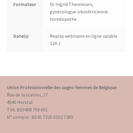
Formateur
Dr Ingrid Theunissen,
gynécologue-obstétricienne
Trouver mon attestation
homéopathe
Date(s)
Replay webinaire en ligne valable
120 J
Union Professionnelle des sages-femmes de Belgique
Rue de la station, 27
4040 Herstal
TVA: BE0408.758.691
N° compte : BE45 7320 6552 7389