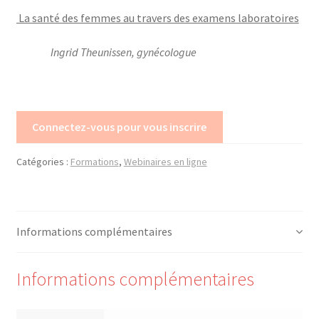
Mon compte
La santé des femmes au travers des examens laboratoires
Ingrid Theunissen, gynécologue
Mes données UPSfB
Mes commandes
Connectez-vous pour vous inscrire
Formations Externes
Catégories :
Formations
,
Webinaires en ligne
Evénements
Formations Courtes
Informations complémentaires
Formations Diplomantes
Informations complémentaires
Contact
Contactez nous