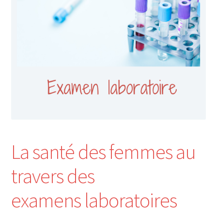
Nos Formations
Formations 2026
Formations 2027
Webinaires en ligne
Boutique
La santé des femmes au
Devenir Membre
travers des
Première Inscription
examens laboratoires
Renouvellement