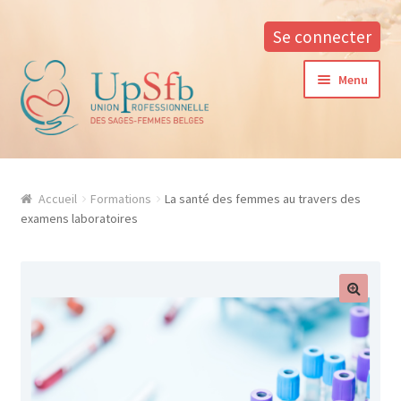
Se connecter
Aller
Aller
Menu
à
au
la
contenu
navigation
A propos
Accueil
Formations
La santé des femmes au travers des
La formation continue à l’UPSfB
examens laboratoires
Aide à la formation
Procédure d’inscription
Conditions générales
Contacter notre responsable des formations