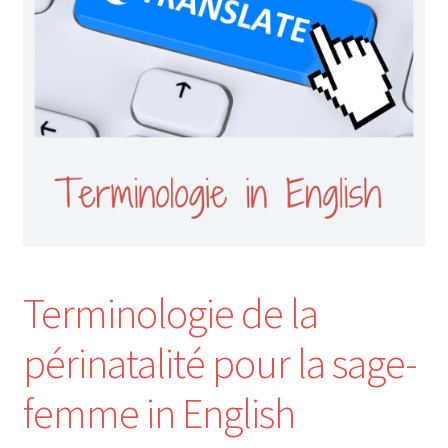
Nos Formations
Formations 2026
Formations 2027
Webinaires en ligne
Boutique
Terminologie de la
Devenir Membre
périnatalité pour la sage-
Première Inscription
femme in English
Renouvellement