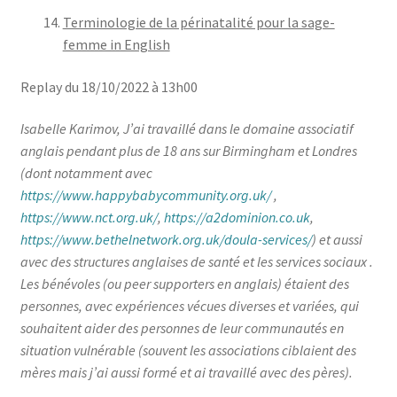
Mon compte
Terminologie de la périnatalité pour la sage-
femme in English
Mes données UPSfB
Replay du 18/10/2022 à 13h00
Mes commandes
Isabelle Karimov, J’ai travaillé dans le domaine associatif
anglais pendant plus de 18 ans sur Birmingham et Londres
Formations Externes
(dont notamment avec
https://www.happybabycommunity.org.uk/
,
Evénements
https://www.nct.org.uk/
,
https://a2dominion.co.uk
,
https://www.bethelnetwork.org.uk/doula-services/
) et aussi
Formations Courtes
avec des structures anglaises de santé et les services sociaux .
Les bénévoles (ou peer supporters en anglais) étaient des
Formations Diplomantes
personnes, avec expériences vécues diverses et variées, qui
souhaitent aider des personnes de leur communautés en
Contact
situation vulnérable (souvent les associations ciblaient des
mères mais j’ai aussi formé et ai travaillé avec des pères).
Contactez nous