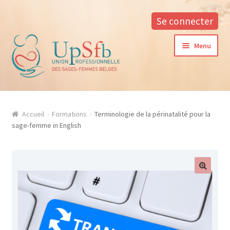
Se connecter
Aller
Aller
Menu
à
au
la
contenu
navigation
A propos
Accueil
Formations
Terminologie de la périnatalité pour la
La formation continue à l’UPSfB
sage-femme in English
Aide à la formation
Procédure d’inscription
Conditions générales
Contacter notre responsable des formations