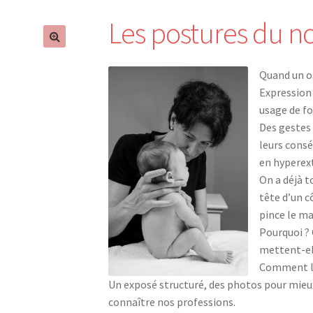
Les postures du n
Quand un 
Expression
usage de f
Des gestes 
leurs cons
en hyperex
On a déjà t
tête d’un c
pince le m
Pourquoi ?
mettent-el
Comment le
Un exposé structuré, des photos pour mi
connaître nos professions.