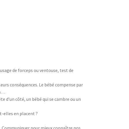
usage de forceps ou ventouse, test de
i leurs conséquences. Le bébé compense par
on…
te d’un côté, un bébé qui se cambre ou un
-elles en placent ?
e. Communiquer pour mieux connaître nos