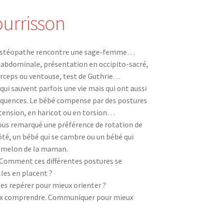
ourrisson
ostéopathe rencontre une sage-femme…
 abdominale, présentation en occipito-sacré,
orceps ou ventouse, test de Guthrie…
qui sauvent parfois une vie mais qui ont aussi
équences. Le bébé compense par des postures
tension, en haricot ou en torsion…
ous remarqué une préférence de rotation de
ôté, un bébé qui se cambre ou un bébé qui
amelon de la maman.
 Comment ces différentes postures se
les en placent ?
s repérer pour mieux orienter ?
eux comprendre. Communiquer pour mieux