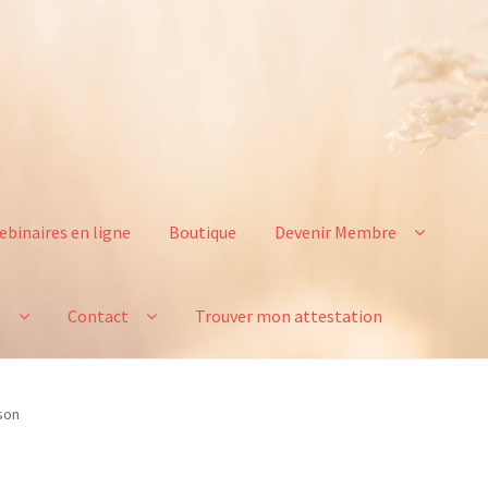
ebinaires en ligne
Boutique
Devenir Membre
s
Contact
Trouver mon attestation
son