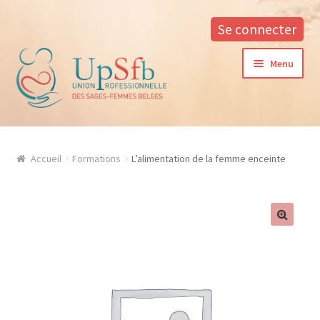
Se connecter
Aller
Aller
Menu
à
au
la
contenu
navigation
A propos
Accueil
Formations
L’alimentation de la femme enceinte
La formation continue à l’UPSfB
Aide à la formation
Procédure d’inscription
Conditions générales
Contacter notre responsable des formations