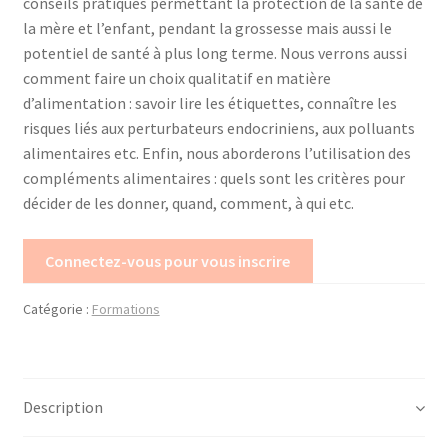
conseils pratiques permettant la protection de la santé de
Mon compte
la mère et l’enfant, pendant la grossesse mais aussi le
potentiel de santé à plus long terme. Nous verrons aussi
Mes données UPSfB
comment faire un choix qualitatif en matière
d’alimentation : savoir lire les étiquettes, connaître les
risques liés aux perturbateurs endocriniens, aux polluants
Mes commandes
alimentaires etc. Enfin, nous aborderons l’utilisation des
compléments alimentaires : quels sont les critères pour
Formations Externes
décider de les donner, quand, comment, à qui etc.
Evénements
Connectez-vous pour vous inscrire
Formations Courtes
Catégorie :
Formations
Formations Diplomantes
Contact
Description
Contactez nous