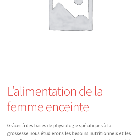
Nos Formations
Formations 2026
Formations 2027
Webinaires en ligne
Boutique
L’alimentation de la
Devenir Membre
femme enceinte
Première Inscription
Grâces à des bases de physiologie spécifiques à la
Renouvellement
grossesse nous étudierons les besoins nutritionnels et les