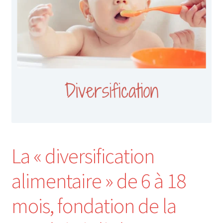
Nos Formations
Formations 2026
Formations 2027
Webinaires en ligne
Boutique
La « diversification
Devenir Membre
alimentaire » de 6 à 18
Première Inscription
mois, fondation de la
Renouvellement