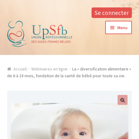
Se connecter
Aller
Aller
Menu
à
au
la
contenu
navigation
A propos
Accueil
Webinaires en ligne
La « diversification alimentaire »
La formation continue à l’UPSfB
de 6 à 18 mois, fondation de la santé de bébé pour toute sa vie.
Aide à la formation
Procédure d’inscription
Conditions générales
Contacter notre responsable des formations