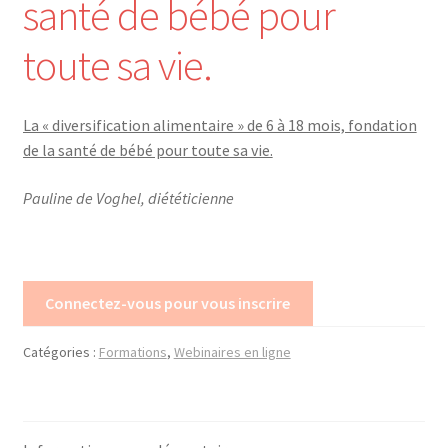
santé de bébé pour
Mon compte
toute sa vie.
Mes données UPSfB
La « diversification alimentaire » de 6 à 18 mois, fondation
Mes commandes
de la santé de bébé pour toute sa vie.
Formations Externes
Pauline de Voghel, diététicienne
Evénements
Formations Courtes
Connectez-vous pour vous inscrire
Formations Diplomantes
Catégories :
Formations
,
Webinaires en ligne
Contact
Contactez nous