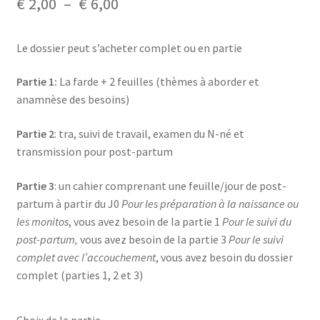
Plage
€
2,00
–
€
6,00
Mon compte
de
Le dossier peut s’acheter complet ou en partie
prix :
Mes données UPSfB
€ 2,00
Partie 1:
La farde + 2 feuilles (thèmes à aborder et
Mes commandes
anamnèse des besoins)
à
€ 6,00
Formations Externes
Partie 2
: tra, suivi de travail, examen du N-né et
transmission pour post-partum
Evénements
Partie 3
: un cahier comprenant une feuille/jour de post-
partum à partir du J0
Pour les préparation à la naissance ou
Formations Courtes
les monitos
, vous avez besoin de la partie 1
Pour le suivi du
post-partum,
vous avez besoin de la partie 3
Pour le suivi
Formations Diplomantes
complet avec l’accouchement
, vous avez besoin du dossier
complet (parties 1, 2 et 3)
Contact
Contactez nous