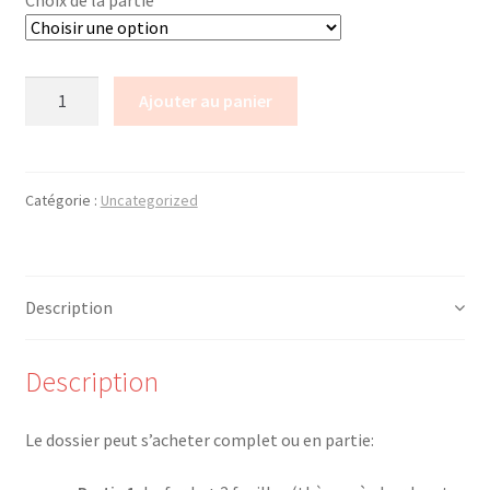
Choix de la partie
Trouver mon attestation
quantité
Ajouter au panier
de
Dossier
Sage-
Femme
Catégorie :
Uncategorized
Description
Description
Le dossier peut s’acheter complet ou en partie: