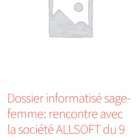
Nos Formations
Formations 2026
Formations 2027
Webinaires en ligne
Boutique
Dossier informatisé sage-
Devenir Membre
femme: rencontre avec
Première Inscription
la société ALLSOFT du 9
Renouvellement