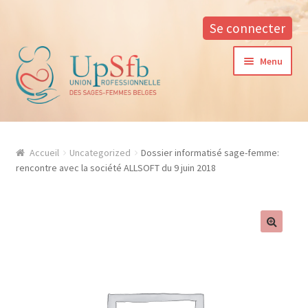
Se connecter
Aller
Aller
Menu
à
au
la
contenu
navigation
A propos
Accueil
Uncategorized
Dossier informatisé sage-femme:
La formation continue à l’UPSfB
rencontre avec la société ALLSOFT du 9 juin 2018
Aide à la formation
Procédure d’inscription
Conditions générales
Contacter notre responsable des formations