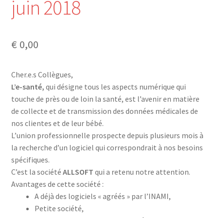
juin 2018
Mon compte
Mes données UPSfB
€
0,00
Mes commandes
Cher.e.s Collègues,
L’e-santé,
qui désigne tous les aspects numérique qui
Formations Externes
touche de près ou de loin la santé, est l’avenir en matière
de collecte et de transmission des données médicales de
Evénements
nos clientes et de leur bébé.
L’union professionnelle prospecte depuis plusieurs mois à
Formations Courtes
la recherche d’un logiciel qui correspondrait à nos besoins
spécifiques.
Formations Diplomantes
C’est la société
ALLSOFT
qui a retenu notre attention.
Avantages de cette société :
Contact
A déjà des logiciels « agréés » par l’INAMI,
Petite société,
Contactez nous