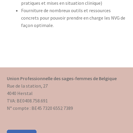
pratiques et mises en situation clinique)
Fourniture de nombreux outils et ressources
concrets pour pouvoir prendre en charge les NVG de
façon optimale.
Union Professionnelle des sages-femmes de Belgique
Rue de la station, 27
4040 Herstal
TVA: BE0408.758.691
N° compte : BE45 7320 6552 7389