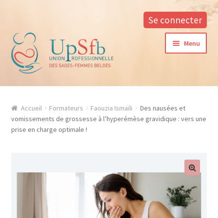
Se connecter
Aller
Aller
Menu
à
au
la
contenu
navigation
A propos
Accueil
Formateurs
Faouzia Ismaïli
Des nausées et
La formation continue à l’UPSfB
vomissements de grossesse à l’hyperémèse gravidique : vers une
prise en charge optimale !
Aide à la formation
Procédure d’inscription
Conditions générales
Contacter notre responsable des formations