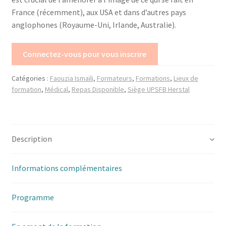
France (récemment), aux USA et dans d’autres pays
anglophones (Royaume-Uni, Irlande, Australie).
Trouver mon attestation
Connectez-vous pour vous inscrire
Catégories :
Faouzia Ismaïli
,
Formateurs
,
Formations
,
Lieux de
formation
,
Médical
,
Repas Disponible
,
Siège UPSFB Herstal
Description
Informations complémentaires
Programme