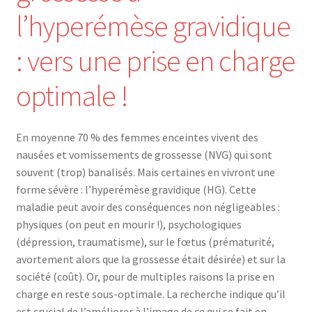
l’hyperémèse gravidique
Mon compte
: vers une prise en charge
Mes données UPSfB
optimale !
Mes commandes
Formations Externes
En moyenne 70 % des femmes enceintes vivent des
nausées et vomissements de grossesse (NVG) qui sont
Evénements
souvent (trop) banalisés. Mais certaines en vivront une
forme sévère : l’hyperémèse gravidique (HG). Cette
Formations Courtes
maladie peut avoir des conséquences non négligeables :
physiques (on peut en mourir !), psychologiques
Formations Diplomantes
(dépression, traumatisme), sur le fœtus (prématurité,
avortement alors que la grossesse était désirée) et sur la
Contact
société (coût). Or, pour de multiples raisons la prise en
charge en reste sous-optimale. La recherche indique qu’il
Contactez nous
est crucial de l’améliorer à l’image de ce qui se fait en