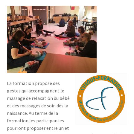
de
Mon compte
prix :
€ 250,00
Mes données UPSfB
à
Mes commandes
€ 520,00
Formations Externes
Evénements
La formation propose des
Formations Courtes
gestes qui accompagnent le
massage de relaxation du bébé
Formations Diplomantes
et des massages de soin dès la
naissance. Au terme de la
Contact
formation les participantes
pourront proposer entre un et
Contactez nous