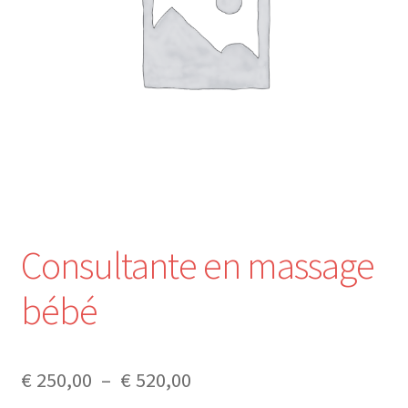
Nos Formations
Formations 2026
Formations 2027
Webinaires en ligne
Boutique
Consultante en massage
Devenir Membre
bébé
Première Inscription
Plage
€
250,00
–
€
520,00
Renouvellement