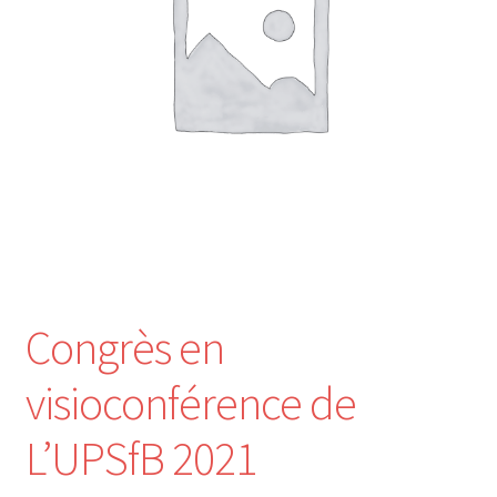
Nos Formations
Formations 2026
Formations 2027
Webinaires en ligne
Boutique
Congrès en
Devenir Membre
visioconférence de
Première Inscription
L’UPSfB 2021
Renouvellement