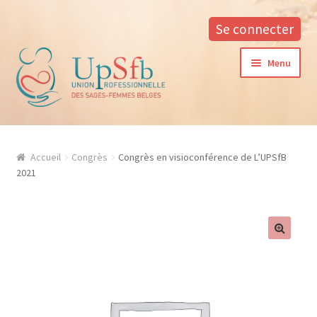
Se connecter
Aller
Aller
Menu
à
au
la
contenu
navigation
A propos
Accueil
Congrès
Congrès en visioconférence de L’UPSfB
La formation continue à l’UPSfB
2021
Aide à la formation
Procédure d’inscription
Conditions générales
Contacter notre responsable des formations