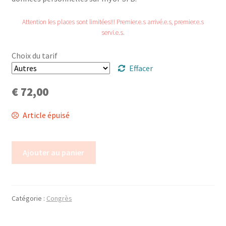
Attention les places sont limitées!!! Premier.e.s arrivé.e.s, premier.e.s
Trouver mon attestation
servi.e.s.
Choix du tarif
Effacer
€
72,00
Article épuisé
Ajouter au panier
Catégorie :
Congrès