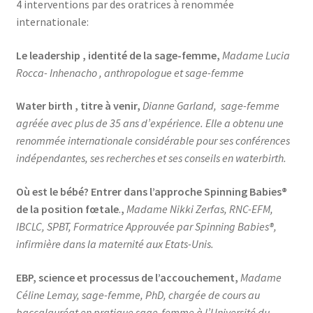
4 interventions par des oratrices à renommée
internationale:
Le leadership , identité de la sage-femme,
Madame Lucia
Rocca- Inhenacho , anthropologue et sage-femme
Water birth , titre à venir,
Dianne Garland,
sage-femme
agréée avec plus de 35 ans d’expérience. Elle a obtenu une
renommée internationale considérable pour ses conférences
indépendantes, ses recherches et ses conseils en waterbirth.
Où est le bébé? Entrer dans l’approche Spinning Babies®
de la position f
œtale
.
,
Madame
Nikki Zerfas, RNC-EFM,
IBCLC, SPBT
,
Formatrice Approuvée par Spinning Babies®,
infirmière dans la maternité aux Etats-Unis.
EBP, science et processus de l’accouchement,
Madame
Céline Lemay, sage-femme, PhD, chargée de cours au
baccalauréat en pratique sage-femme à l’Université du