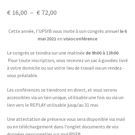
Mon compte
Plage
€
16,00
–
€
72,00
de
Mes données UPSfB
Cette année, l’UPSfB vous invite à son congrès annuel
le 6
prix :
mai 2021
en
visioconférence
Mes commandes
€ 16,00
Le congrès se teindra sur une matinée
de 9h00 à 13h00
.
à
Formations Externes
Pour toute inscription, vous recevrez un sac à goodies livré
€ 72,00
à votre domicile ou sur votre lieu de travail via un rendez-
Evénements
vous préalable.
Formations Courtes
Les conférences se tiendront en direct, et vous serons
accessibles via un lien unique, utilisable une fois ou via un
Formations Diplomantes
lien vers le REPLAY utilisable jusqu’au 31 mai.
Contact
Une attestation de présence vous sera disponible via mail
ou en téléchargement dans l’onglet documents de vos
données personnelles sur myUPSFB.
Contactez nous