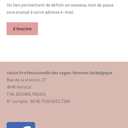
Un lien permettant de définir un nouveau mot de passe
Mon compte
sera envoyé à votre adresse e-mail.
Mes données UPSfB
S’inscrire
Mes commandes
Formations Externes
Evénements
Union Professionnelle des sages-femmes de Belgique
Rue de la station, 27
Formations Courtes
4040 Herstal
TVA: BE0408.758.691
Formations Diplomantes
N° compte : BE45 7320 6552 7389
Contact
Contactez nous