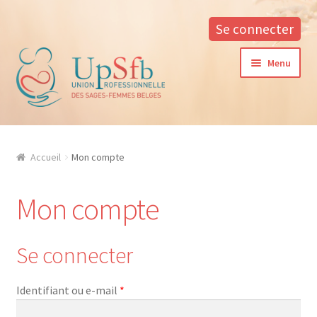
Se connecter
Aller
Aller
Menu
à
au
la
contenu
navigation
A propos
Accueil
Mon compte
La formation continue à l’UPSfB
Mon compte
Aide à la formation
Procédure d’inscription
Se connecter
Conditions générales
Obligatoire
Identifiant ou e-mail
*
Contacter notre responsable des formations