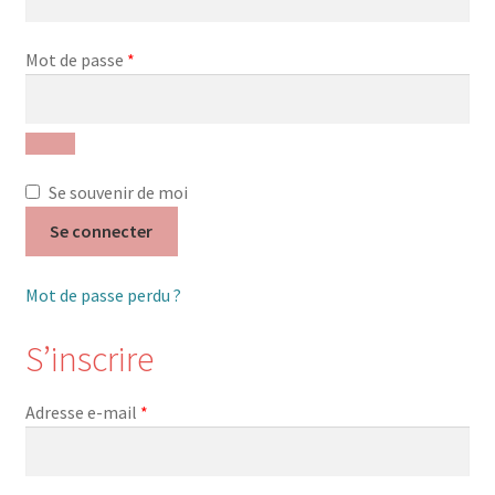
Nos Formations
Obligatoire
Mot de passe
*
Formations 2026
Formations 2027
Se souvenir de moi
Webinaires en ligne
Se connecter
Boutique
Mot de passe perdu ?
Devenir Membre
S’inscrire
Première Inscription
Obligatoire
Adresse e-mail
*
Renouvellement