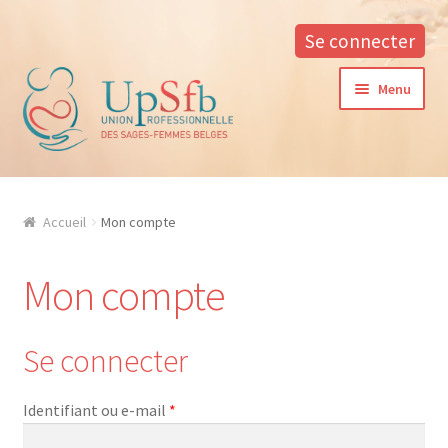
Se connecter
Aller
Aller
Menu
à
au
la
contenu
navigation
A propos
Accueil
Mon compte
La formation continue à l’UPSfB
Mon compte
Aide à la formation
Procédure d’inscription
Se connecter
Conditions générales
Obligatoire
Identifiant ou e-mail
*
Contacter notre responsable des formations