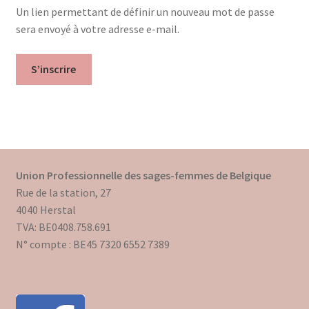
Un lien permettant de définir un nouveau mot de passe
Mon compte
sera envoyé à votre adresse e-mail.
Mes données UPSfB
S’inscrire
Mes commandes
Formations Externes
Evénements
Union Professionnelle des sages-femmes de Belgique
Rue de la station, 27
Formations Courtes
4040 Herstal
TVA: BE0408.758.691
Formations Diplomantes
N° compte : BE45 7320 6552 7389
Contact
Contactez nous