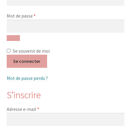
Nos Formations
Obligatoire
Mot de passe
*
Formations 2026
Formations 2027
Se souvenir de moi
Webinaires en ligne
Se connecter
Boutique
Mot de passe perdu ?
Devenir Membre
S’inscrire
Première Inscription
Obligatoire
Adresse e-mail
*
Renouvellement