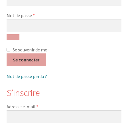
Nos Formations
Obligatoire
Mot de passe
*
Formations 2026
Formations 2027
Se souvenir de moi
Webinaires en ligne
Se connecter
Boutique
Mot de passe perdu ?
Devenir Membre
S’inscrire
Première Inscription
Obligatoire
Adresse e-mail
*
Renouvellement