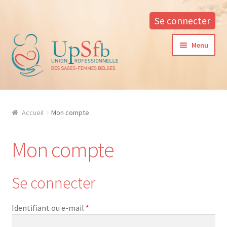
Se connecter
Aller
Aller
Menu
à
au
la
contenu
navigation
A propos
Accueil
Mon compte
La formation continue à l’UPSfB
Mon compte
Aide à la formation
Procédure d’inscription
Se connecter
Conditions générales
Obligatoire
Identifiant ou e-mail
*
Contacter notre responsable des formations