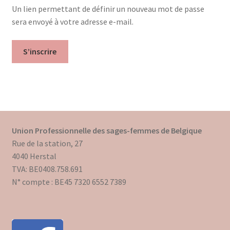
Un lien permettant de définir un nouveau mot de passe
Mon compte
sera envoyé à votre adresse e-mail.
Mes données UPSfB
S’inscrire
Mes commandes
Formations Externes
Evénements
Union Professionnelle des sages-femmes de Belgique
Rue de la station, 27
Formations Courtes
4040 Herstal
TVA: BE0408.758.691
Formations Diplomantes
N° compte : BE45 7320 6552 7389
Contact
Contactez nous