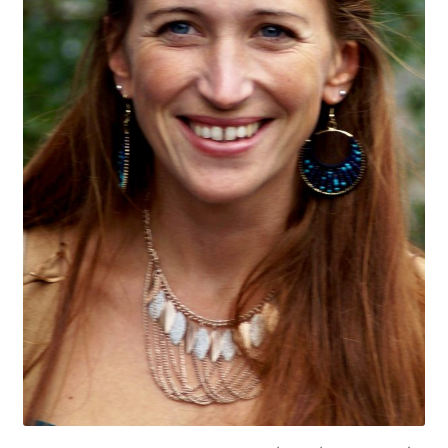
Nos Formations
Formations 2026
Formations 2027
Webinaires en ligne
Boutique
Devenir Membre
Première Inscription
Renouvellement