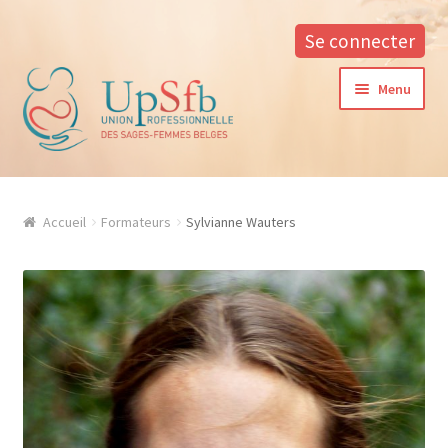
Se connecter
Aller
Aller
Menu
à
au
la
contenu
navigation
A propos
Accueil
Formateurs
Sylvianne Wauters
La formation continue à l’UPSfB
Aide à la formation
Procédure d’inscription
Conditions générales
Contacter notre responsable des formations