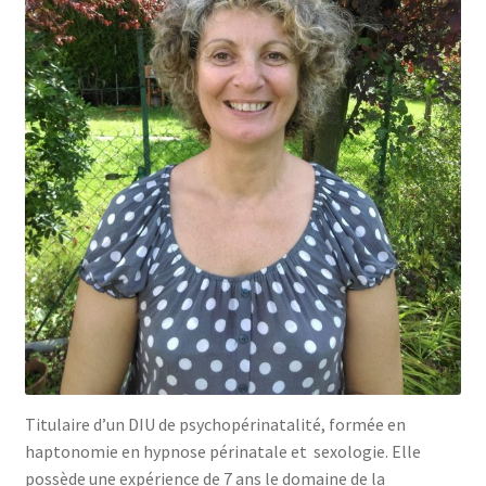
Nos Formations
Formations 2026
Formations 2027
Webinaires en ligne
Boutique
Devenir Membre
Première Inscription
Titulaire d’un DIU de psychopérinatalité, formée en
haptonomie en hypnose périnatale et sexologie. Elle
Renouvellement
possède une expérience de 7 ans le domaine de la