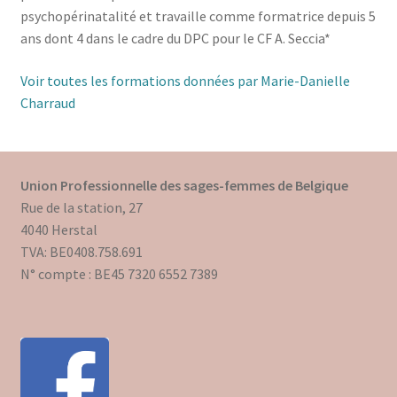
psychopérinatalité et travaille comme formatrice depuis 5
Mon compte
ans dont 4 dans le cadre du DPC pour le CF A. Seccia*
Mes données UPSfB
Voir toutes les formations données par Marie-Danielle
Charraud
Mes commandes
Formations Externes
Union Professionnelle des sages-femmes de Belgique
Rue de la station, 27
Evénements
4040 Herstal
TVA: BE0408.758.691
Formations Courtes
N° compte : BE45 7320 6552 7389
Formations Diplomantes
Contact
Contactez nous