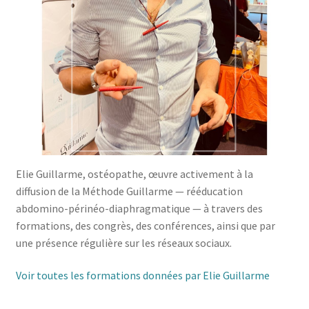
Nos Formations
Formations 2026
Formations 2027
Webinaires en ligne
Elie Guillarme, ostéopathe, œuvre activement à la
Boutique
diffusion de la Méthode Guillarme — rééducation
abdomino-périnéo-diaphragmatique — à travers des
Devenir Membre
formations, des congrès, des conférences, ainsi que par
une présence régulière sur les réseaux sociaux.
Première Inscription
Voir toutes les formations données par Elie Guillarme
Renouvellement