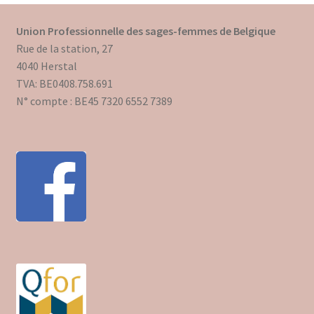
Mon compte
Union Professionnelle des sages-femmes de Belgique
Rue de la station, 27
Mes données UPSfB
4040 Herstal
TVA: BE0408.758.691
Mes commandes
N° compte : BE45 7320 6552 7389
Formations Externes
Evénements
Formations Courtes
Formations Diplomantes
Contact
Contactez nous