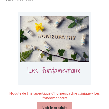
2 résultats affichés
Nos Formations
Formations 2026
Formations 2027
Webinaires en ligne
Boutique
Devenir Membre
Première Inscription
Module de thérapeutique d’homéopathie clinique – Les
fondamentaux
Renouvellement
Voir le produit