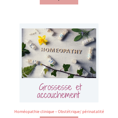
Mon compte
Mes données UPSfB
Mes commandes
Formations Externes
Evénements
Formations Courtes
Formations Diplomantes
Contact
Homéopathie clinique – Obstétrique/ périnatalité
Contactez nous