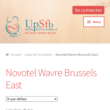
Se connecter
Aller
Aller
Menu
à
au
la
contenu
navigation
A propos
Accueil
Lieux de formation
Novotel Wavre Brussels East
La formation continue à l’UPSfB
Novotel Wavre Brussels
Aide à la formation
East
Procédure d’inscription
Conditions générales
Contacter notre responsable des formations