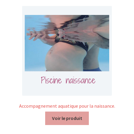
Mon compte
Mes données UPSfB
Mes commandes
Formations Externes
Evénements
Formations Courtes
Formations Diplomantes
Accompagnement aquatique pour la naissance.
Contact
Voir le produit
Contactez nous